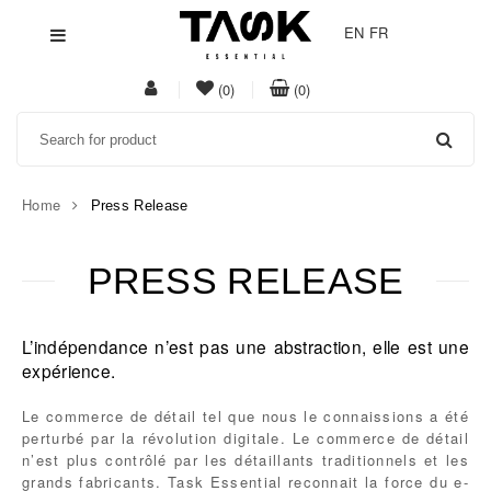
EN
FR
My
item(s)
item(s)
(0)
(0)
Acount
in
in
Search
whishlist
cart
Home
Press Release
PRESS RELEASE
Task
Essential
L’indépendance n’est pas une abstraction, elle est une
expérience.
Le commerce de détail tel que nous le connaissions a été
perturbé par la révolution digitale. Le commerce de détail
n’est plus contrôlé par les détaillants traditionnels et les
grands fabricants. Task Essential reconnait la force du e-