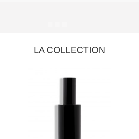
#
#
#
#
LA COLLECTION
Task
Essential