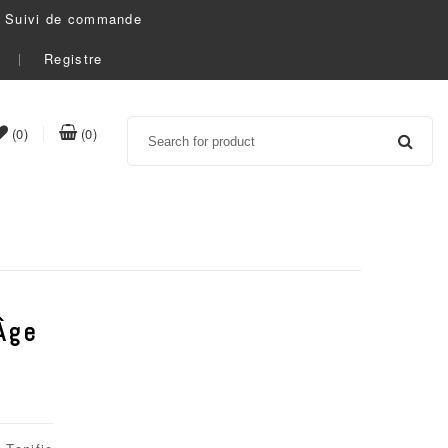
Suivi de commande
Registre
Search
item(s)
item(s)
(0)
(0)
t
in
in
whishlist
cart
Âge