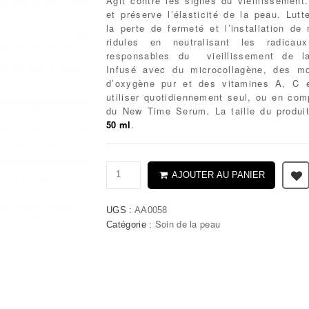
Agit contre les signes du vieillissement.
et préserve l’élasticité de la peau. Lutt
la perte de fermeté et l’installation de 
ridules en neutralisant les radicaux
responsables du vieillissement de l
Infusé avec du microcollagène, des mo
d’oxygène pur et des vitamines A, C 
utiliser quotidiennement seul, ou en co
du New Time Serum. La taille du produi
50 ml
.
AJOUTER AU PANIER
UGS :
AA0058
Soin de la peau
Catégorie :