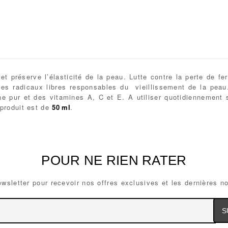
 et préserve l’élasticité de la peau. Lutte contre la perte de fe
nt les radicaux libres responsables du vieillissement de la peau
e pur et des vitamines A, C et E. A utiliser quotidiennement 
produit est de
50 ml
.
POUR NE RIEN RATER
wsletter pour recevoir nos offres exclusives et les dernières n
ail
Ema
dress
Ad