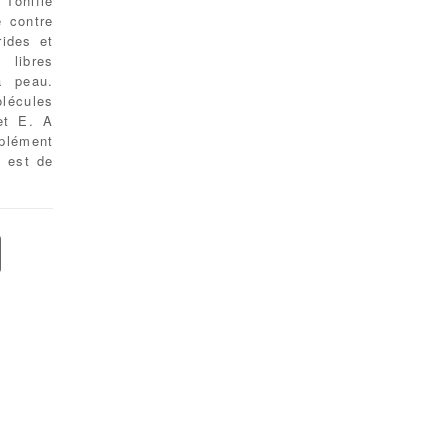
 Tonifie
e contre
rides et
 libres
a peau.
lécules
et E. A
mplément
t est de