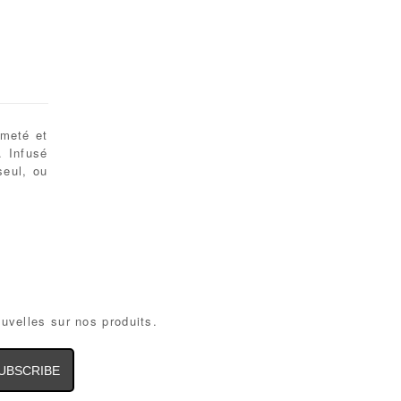
rmeté et
. Infusé
seul, ou
ouvelles sur nos produits.
il
dress