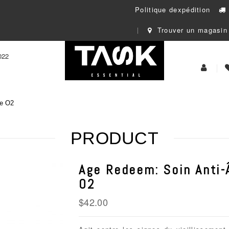
Politique dexpédition
Trouver un magasin
022
My
Acoun
ge O2
PRODUCT
Age Redeem: Soin Anti-
O2
$
42.00