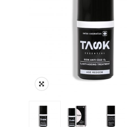
Link
to
Images
View