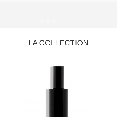
#
#
#
#
LA COLLECTION
Task
Essential