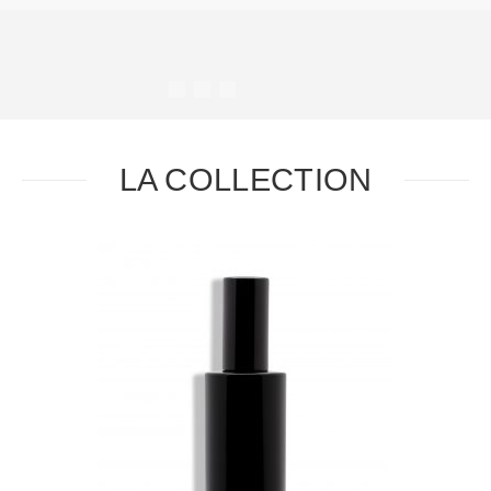
#
#
#
#
LA COLLECTION
Task
Essential