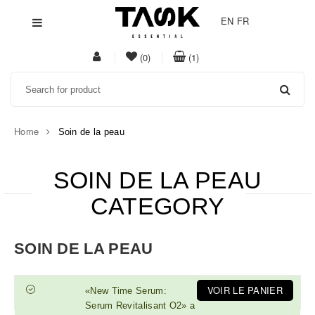
EN
FR
My
item(s)
item(s)
(0)
(1)
Acount
in
in
Search
whishlist
cart
Home
Soin de la peau
SOIN DE LA PEAU
CATEGORY
SOIN DE LA PEAU
VOIR LE PANIER
«New Time Serum:
Serum Revitalisant O2» a