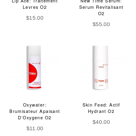
Lip Ace: Traitement
New Time Serum:
Levres O2
Serum Revitalisant
O2
$
15.00
$
55.00
Oxywater:
Skin Feed: Actif
Brumisateur Apaisant
Hydrant O2
D’Oxygene O2
$
40.00
$
11.00