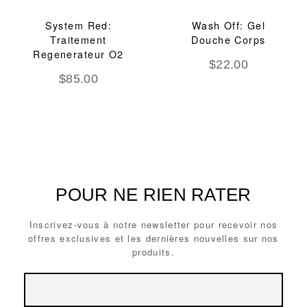
System Red:
Wash Off: Gel
Traitement
Douche Corps
Regenerateur O2
$
22.00
$
85.00
POUR NE RIEN RATER
Inscrivez-vous à notre newsletter pour recevoir nos
offres exclusives et les dernières nouvelles sur nos
produits.
Email
Email
Address
Address