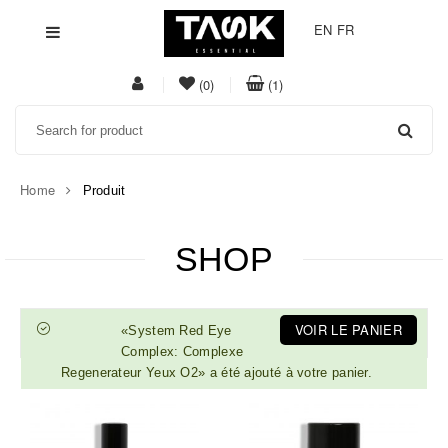
EN
FR
My
item(s)
item(s)
(0)
(1)
Acount
in
in
Search
whishlist
cart
Home
Produit
SHOP
VOIR LE PANIER
«System Red Eye
Complex: Complexe
Regenerateur Yeux O2» a été ajouté à votre panier.