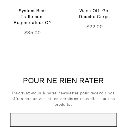
System Red:
Wash Off: Gel
Traitement
Douche Corps
Regenerateur O2
$
22.00
$
85.00
POUR NE RIEN RATER
Inscrivez-vous à notre newsletter pour recevoir nos
offres exclusives et les dernières nouvelles sur nos
produits.
Email
Email
Address
Address